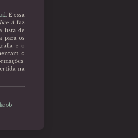
ial
. E essa
ice A
faz
a lista de
a para os
rafia e o
mentam o
ormações.
ertida na
koob