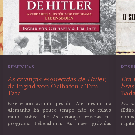
RESENHAS
RESE
As crianças esquecidas de Hitler
,
Era 
de Ingrid von Oelhafen e Tim
bras
Tate
Bad
Esse é um assunto pesado. Até mesmo na
Era um
Alemanha há pouco tempo não se falava
(Edit
muito sobre ele: As crianças criadas no
conta
programa Lebensborn. As mães grávidas
capít
eram levadas para uma das várias casas do
Rich