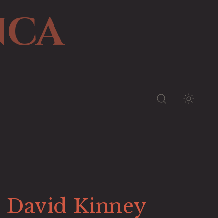
NCA
TEMA 
e David Kinney