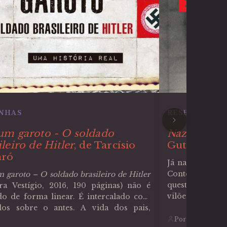
NHAS
RESENHAS
um garoto - O soldado
Nazistas en
ileiro de Hitler
, de Tarcísio
Guterman
aró
Já na apresent
Contexto, 192
 garoto – O soldado brasileiro de Hitler
questiona, “co
ora Vestígio, 2016, 190 páginas) não é
vilões tenham 
do de forma linear. É intercalado com
encontrar um lug
ulos sobre o antes. A vida dos pais,
da vida em lib
ard e Margarete Brenke, como se
Por Heidi Gisele