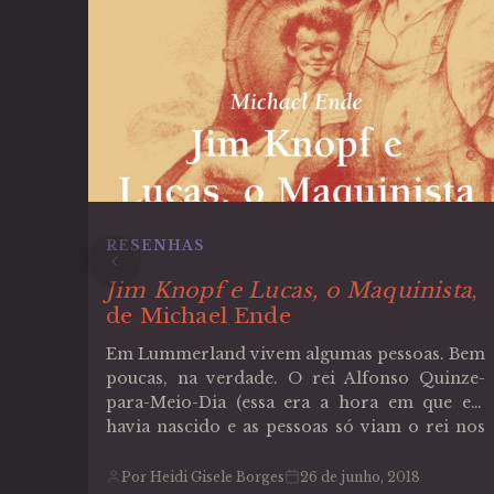
RESENHAS
Jim Knopf e Lucas, o Maquinista
,
de Michael Ende
Em Lummerland vivem algumas pessoas. Bem
poucas, na verdade. O rei Alfonso Quinze-
para-Meio-Dia (essa era a hora em que ele
havia nascido e as pessoas só viam o rei nos
feriados, exatamente às quinze para meio-
dia), os súditos senhor Colarinho e senhora
Por Heidi Gisele Borges
26 de junho, 2018