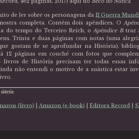
Record, 462 páginas, 2017) aqui no
Beco do Nunca
.
ito de ler sobre os personagens da
II Guerra Mund
mostra completa. Contém dois apêndices. O
Apênd
a do tempo do Terceiro Reich, o
Apêndice B
traz 
ens. Trinta e duas páginas com notas (uma alegri
 que gostam de se aprofundar na História), bibliog
 Há 12 páginas em couché com fotos que comple
s livros de História precisam ter todas essas inf
inda não entendi o motivo de a suástica estar inv
ivro.
úteis:
azon (livro)
|
Amazon (e-book)
|
Editora Record
|
S