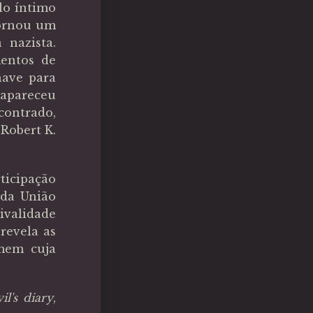
lo íntimo
 tornou um
 nazista.
mentos de
have para
sapareceu
contrado,
Robert K.
ticipação
 da União
ivalidade
revela as
mem cuja
il's diary
,