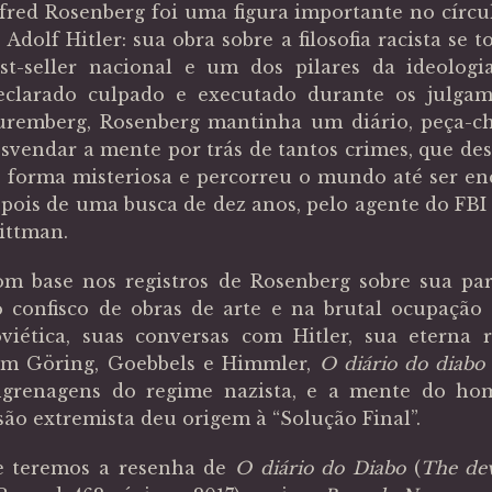
fred Rosenberg foi uma figura importante no círcu
 Adolf Hitler: sua obra sobre a filosofia racista se
st-seller nacional e um dos pilares da ideologia
clarado culpado e executado durante os julga
remberg, Rosenberg mantinha um diário, peça-c
svendar a mente por trás de tantos crimes, que de
 forma misteriosa e percorreu o mundo até ser en
pois de uma busca de dez anos, pelo agente do FBI 
ittman.
m base nos registros de Rosenberg sobre sua par
 confisco de obras de arte e na brutal ocupação
viética, suas conversas com Hitler, sua eterna r
om Göring, Goebbels e Himmler,
O diário do diabo
ngrenagens do regime nazista, e a mente do ho
são extremista deu origem à “Solução Final”.
e teremos a resenha de
O diário do Diabo
(
The dev