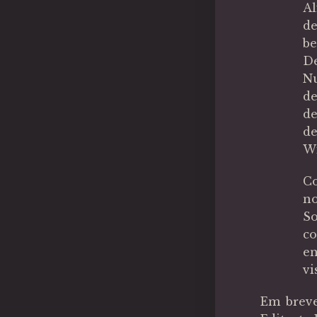
Al
de
be
De
Nu
de
de
de
W
Co
no
So
c
e
vi
Em brev