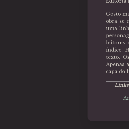
Editorta 
Gosto mu
obra se 
uma linh
personag
leitores
índice.
texto. O
Apenas a
capa do l
Links 
Am