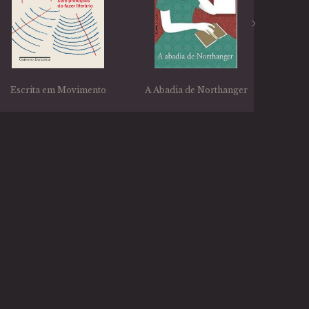
Escrita em Movimento
A Abadia de Northanger
O Re