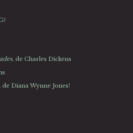
G!
dades
, de Charles Dickens
ms
, de Diana Wynne Jones!