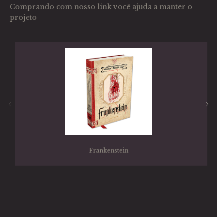
Comprando com nosso link você ajuda a manter o
projeto
Frankenstein