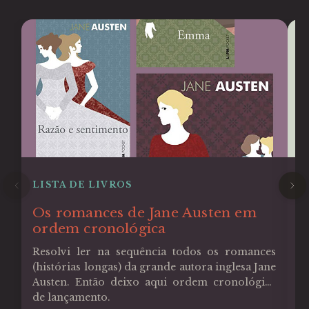
LISTA DE LIVROS
L
Os romances de Jane Austen em
L
ordem cronológica
L
li
Resolvi ler na sequência todos os romances
m
(histórias longas) da grande autora inglesa Jane
Austen. Então deixo aqui ordem cronológica
de lançamento.