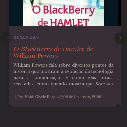
RESENHAS
R
O BlackBerry de Hamlet
, de
Q
William Powers
Q
William Powers fala sobre diversos pontos da
ir
história que mostram a evolução da tecnologia
que 
para a comunicação e como elas foram
u
recebidas, como quando mostra que Sócrates
ex
era contra uma tecnologia que surgia naquele
p
tempo: a escrita para anotar os pensamentos,
Por Heidi Gisele Borges
06 de fevereiro, 2026
ar
os discursos…