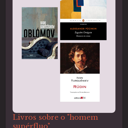
Livros sobre o "homem
supérfluo"