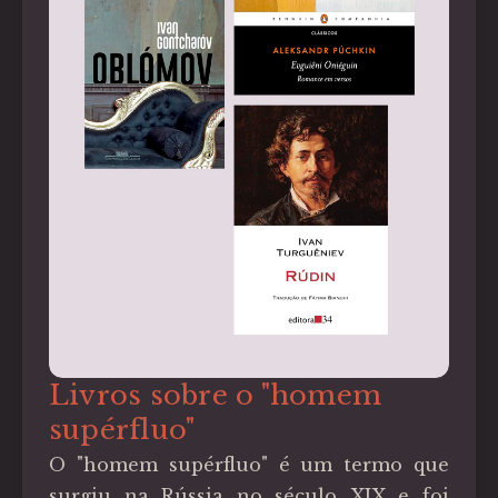
Livros sobre o "homem
supérfluo"
O "homem supérfluo" é um termo que
surgiu na Rússia no século XIX e foi